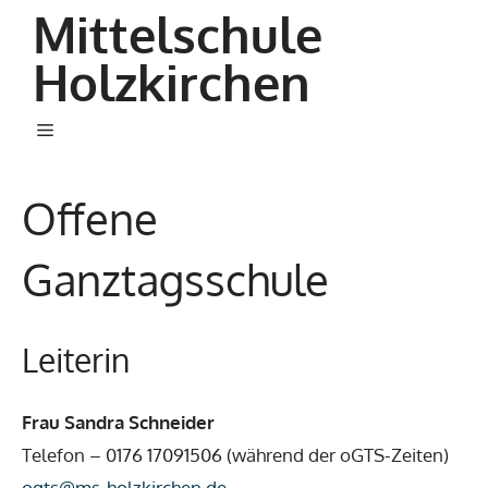
Zum
Mittelschule
Inhalt
Holzkirchen
springen
Menü
Offene
Ganztagsschule
Leiterin
Frau Sandra Schneider
Telefon – 0176 17091506 (während der oGTS-Zeiten)
ogts@ms-holzkirchen.de